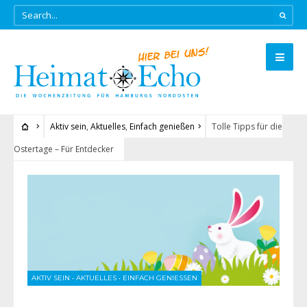
Aktiv sein
,
Aktuelles
,
Einfach genießen
Tolle Tipps für die
Ostertage – Für Entdecker
AKTIV SEIN
•
AKTUELLES
•
EINFACH GENIESSEN