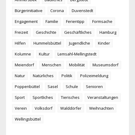
Bürgerinitiative
Corona
Duvenstedt
Engagement
Familie
Ferientipp
Formsache
Freizeit
Geschichte
Geschäftliches
Hamburg
Hilfen
Hummelsbüttel
Jugendliche
Kinder
Kolumne
Kultur
Lemsahl-Mellingstedt
Meiendorf
Menschen
Mobilität
Museumsdorf
Natur
Natürliches
Politik
Polizeimeldung
Poppenbüttel
Sasel
Schule
Senioren
Sport
Sportliches
Tierisches
Veranstaltungen
Verein
Volksdorf
Walddörfer
Weihnachten
Wellingsbüttel