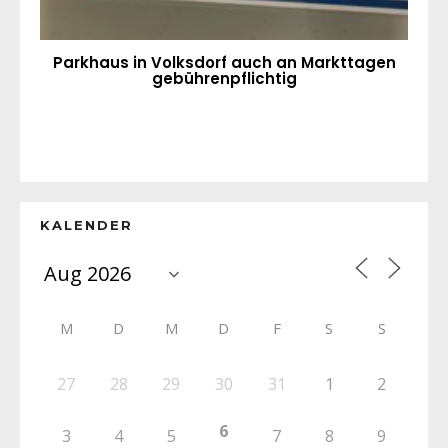
Parkhaus in Volksdorf auch an Markttagen
gebührenpflichtig
KALENDER
M
D
M
D
F
S
S
27
28
29
30
31
1
2
6
3
4
5
7
8
9