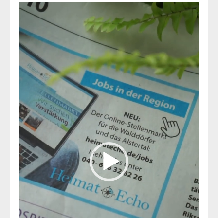
Video-
Player