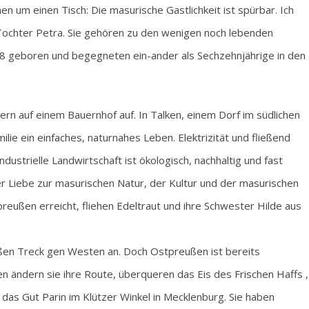
n um einen Tisch: Die masurische Gastlichkeit ist spürbar. Ich
 Tochter Petra. Sie gehören zu den wenigen noch lebenden
28 geboren und begegneten ein-ander als Sechzehnjährige in den
rn auf einem Bauernhof auf. In Talken, einem Dorf im südlichen
ie ein einfaches, naturnahes Leben. Elektrizität und fließend
industrielle Landwirtschaft ist ökologisch, nachhaltig und fast
er Liebe zur masurischen Natur, der Kultur und der masurischen
reußen erreicht, fliehen Edeltraut und ihre Schwester Hilde aus
ßen Treck gen Westen an. Doch Ostpreußen ist bereits
en ändern sie ihre Route, überqueren das Eis des Frischen Haffs ,
s Gut Parin im Klützer Winkel in Mecklenburg. Sie haben