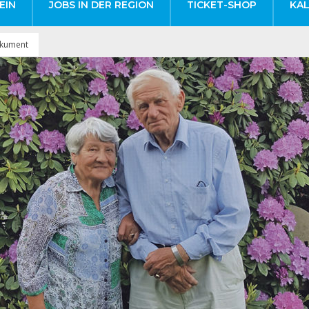
EIN
JOBS IN DER REGION
TICKET-SHOP
KA
okument