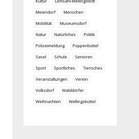
Kultur
Lemsahl-Mellingstedt
Meiendorf
Menschen
Mobilität
Museumsdorf
Natur
Natürliches
Politik
Polizeimeldung
Poppenbüttel
Sasel
Schule
Senioren
Sport
Sportliches
Tierisches
Veranstaltungen
Verein
Volksdorf
Walddörfer
Weihnachten
Wellingsbüttel