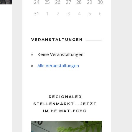
24
25
26
27
28
29
30
31
1
2
3
4
5
6
VERANSTALTUNGEN
Keine Veranstaltungen
Alle Veranstaltungen
REGIONALER
STELLENMARKT – JETZT
IM HEIMAT-ECHO
Video-