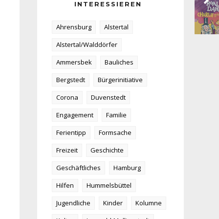
INTERESSIEREN
Ahrensburg
Alstertal
Alstertal/Walddörfer
Ammersbek
Bauliches
Bergstedt
Bürgerinitiative
Corona
Duvenstedt
Engagement
Familie
Ferientipp
Formsache
Freizeit
Geschichte
Geschäftliches
Hamburg
Hilfen
Hummelsbüttel
Jugendliche
Kinder
Kolumne