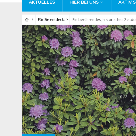
AKTUELLES
HIER BEI UNS
AKTIV S
Für Sie entdeckt
Ein berührendes, historisches Zeitd