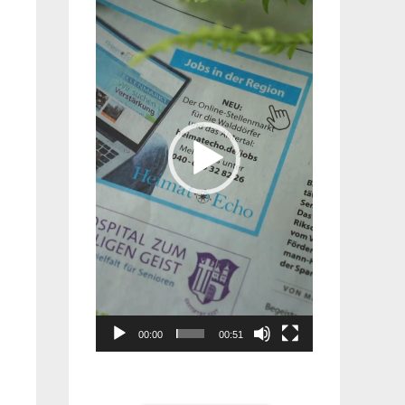
Player
00:00
00:51