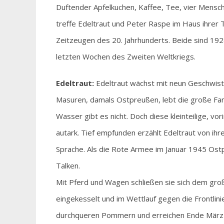
Duftender Apfelkuchen, Kaffee, Tee, vier Mensche
treffe Edeltraut und Peter Raspe im Haus ihrer
Zeitzeugen des 20. Jahrhunderts. Beide sind 19
letzten Wochen des Zweiten Weltkriegs.
Edeltraut:
Edeltraut wächst mit neun Geschwiste
Masuren, damals Ostpreußen, lebt die große Famil
Wasser gibt es nicht. Doch diese kleinteilige, vor
autark. Tief empfunden erzählt Edeltraut von ihr
Sprache. Als die Rote Armee im Januar 1945 Ostp
Talken.
Mit Pferd und Wagen schließen sie sich dem gro
eingekesselt und im Wettlauf gegen die Frontlini
durchqueren Pommern und erreichen Ende März da