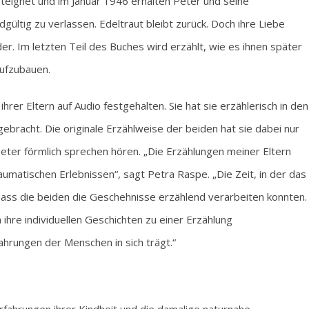
nteignet und im Januar 1946 erhalten Peter und seine
ltig zu verlassen. Edeltraut bleibt zurück. Doch ihre Liebe
r. Im letzten Teil des Buches wird erzählt, wie es ihnen später
aufzubauen.
hrer Eltern auf Audio festgehalten. Sie hat sie erzählerisch in den
ebracht. Die originale Erzählweise der beiden hat sie dabei nur
eter förmlich sprechen hören. „Die Erzählungen meiner Eltern
matischen Erlebnissen“, sagt Petra Raspe. „Die Zeit, in der das
 dass die beiden die Geschehnisse erzählend verarbeiten konnten.
 ihre individuellen Geschichten zu einer Erzählung
ahrungen der Menschen in sich trägt.“