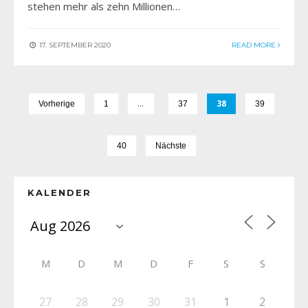
stehen mehr als zehn Millionen…
17. SEPTEMBER 2020
READ MORE
…
38
Vorherige
1
37
39
40
Nächste
KALENDER
M
D
M
D
F
S
S
27
28
29
30
31
1
2