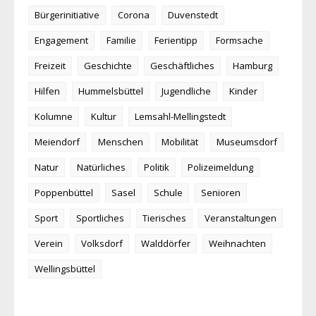
Bürgerinitiative
Corona
Duvenstedt
Engagement
Familie
Ferientipp
Formsache
Freizeit
Geschichte
Geschäftliches
Hamburg
Hilfen
Hummelsbüttel
Jugendliche
Kinder
Kolumne
Kultur
Lemsahl-Mellingstedt
Meiendorf
Menschen
Mobilität
Museumsdorf
Natur
Natürliches
Politik
Polizeimeldung
Poppenbüttel
Sasel
Schule
Senioren
Sport
Sportliches
Tierisches
Veranstaltungen
Verein
Volksdorf
Walddörfer
Weihnachten
Wellingsbüttel