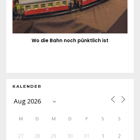
Wo die Bahn noch pünktlich ist
KALENDER
M
D
M
D
F
S
S
27
28
29
30
31
1
2