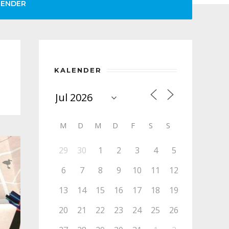
LENDER
KALENDER
M
D
M
D
F
S
S
29
30
1
2
3
4
5
6
7
8
9
10
11
12
13
14
15
16
17
18
19
20
21
22
23
24
25
26