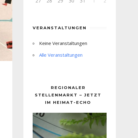
27
28
29
30
31
1
2
VERANSTALTUNGEN
Keine Veranstaltungen
Alle Veranstaltungen
REGIONALER
STELLENMARKT – JETZT
IM HEIMAT-ECHO
Video-
Player