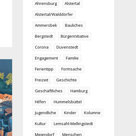
Ahrensburg
Alstertal
Alstertal/Walddörfer
Ammersbek
Bauliches
Bergstedt
Bürgerinitiative
Corona
Duvenstedt
Engagement
Familie
Ferientipp
Formsache
Freizeit
Geschichte
Geschäftliches
Hamburg
Hilfen
Hummelsbüttel
Jugendliche
Kinder
Kolumne
Kultur
Lemsahl-Mellingstedt
Meiendorf
Menschen