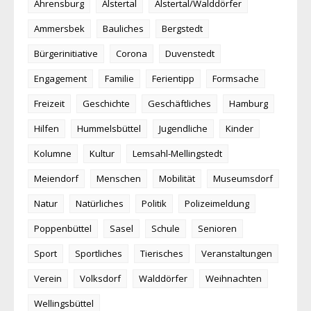
Ahrensburg
Alstertal
Alstertal/Walddörfer
Ammersbek
Bauliches
Bergstedt
Bürgerinitiative
Corona
Duvenstedt
Engagement
Familie
Ferientipp
Formsache
Freizeit
Geschichte
Geschäftliches
Hamburg
Hilfen
Hummelsbüttel
Jugendliche
Kinder
Kolumne
Kultur
Lemsahl-Mellingstedt
Meiendorf
Menschen
Mobilität
Museumsdorf
Natur
Natürliches
Politik
Polizeimeldung
Poppenbüttel
Sasel
Schule
Senioren
Sport
Sportliches
Tierisches
Veranstaltungen
Verein
Volksdorf
Walddörfer
Weihnachten
Wellingsbüttel