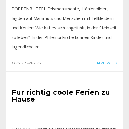
POPPENBÜTTEL Felsmonumente, Höhlenbilder,
Jagden auf Mammuts und Menschen mit Fellkleidern
und Keulen: Wie hat es sich angefühlt, in der Steinzeit
zu leben? In der Philemonkirche können Kinder und
Jugendliche im…
25. JANUAR 2023
READ MORE
AKTIV SEIN
•
AKTUELLES
Für richtig coole Ferien zu
Hause
HAMBURG Liebst du Tiere? Interessierst du dich für