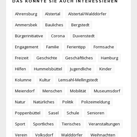
DAS KÖNNTE SIE AUCH INTERESSIEREN
Ahrensburg
Alstertal
Alstertal/Walddörfer
Ammersbek
Bauliches
Bergstedt
Bürgerinitiative
Corona
Duvenstedt
Engagement
Familie
Ferientipp
Formsache
Freizeit
Geschichte
Geschäftliches
Hamburg
Hilfen
Hummelsbüttel
Jugendliche
Kinder
Kolumne
Kultur
Lemsahl-Mellingstedt
Meiendorf
Menschen
Mobilität
Museumsdorf
Natur
Natürliches
Politik
Polizeimeldung
Poppenbüttel
Sasel
Schule
Senioren
Sport
Sportliches
Tierisches
Veranstaltungen
Verein
Volksdorf
Walddörfer
Weihnachten