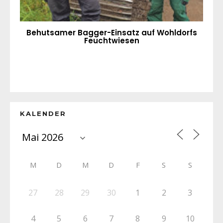
Behutsamer Bagger-Einsatz auf Wohldorfs
Feuchtwiesen
KALENDER
M
D
M
D
F
S
S
27
28
29
30
1
2
3
4
5
6
7
8
9
10