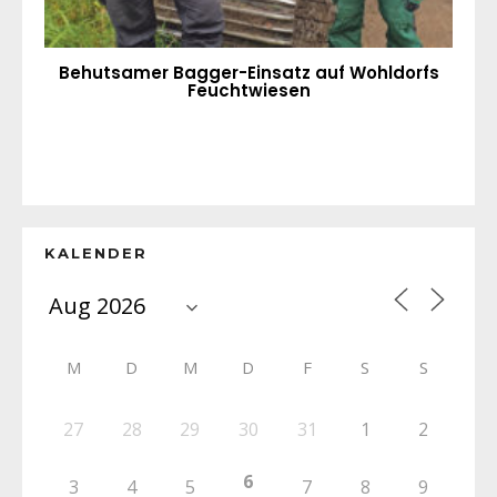
Behutsamer Bagger-Einsatz auf Wohldorfs
Feuchtwiesen
KALENDER
M
D
M
D
F
S
S
27
28
29
30
31
1
2
6
3
4
5
7
8
9