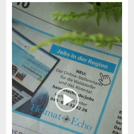
Video-
Player