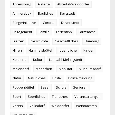
Ahrensburg
Alstertal
Alstertal/Walddörfer
Ammersbek
Bauliches
Bergstedt
Bürgerinitiative
Corona
Duvenstedt
Engagement
Familie
Ferientipp
Formsache
Freizeit
Geschichte
Geschäftliches
Hamburg
Hilfen
Hummelsbüttel
Jugendliche
Kinder
Kolumne
Kultur
Lemsahl-Mellingstedt
Meiendorf
Menschen
Mobilität
Museumsdorf
Natur
Natürliches
Politik
Polizeimeldung
Poppenbüttel
Sasel
Schule
Senioren
Sport
Sportliches
Tierisches
Veranstaltungen
Verein
Volksdorf
Walddörfer
Weihnachten