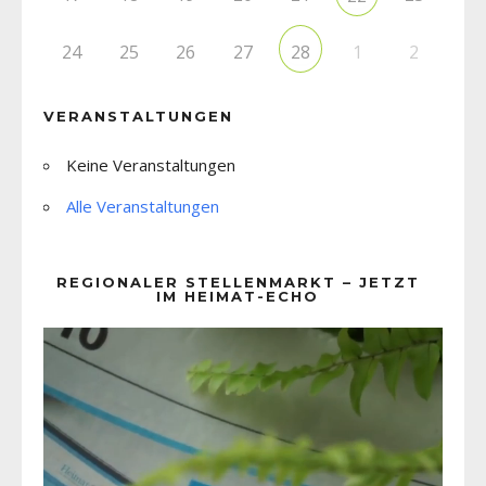
24
25
26
27
1
2
28
VERANSTALTUNGEN
Keine Veranstaltungen
Alle Veranstaltungen
REGIONALER STELLENMARKT – JETZT
IM HEIMAT-ECHO
Video-
Player