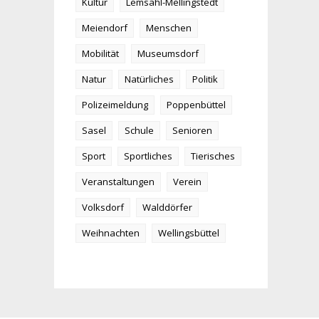
Kultur
Lemsahl-Mellingstedt
Meiendorf
Menschen
Mobilität
Museumsdorf
Natur
Natürliches
Politik
Polizeimeldung
Poppenbüttel
Sasel
Schule
Senioren
Sport
Sportliches
Tierisches
Veranstaltungen
Verein
Volksdorf
Walddörfer
Weihnachten
Wellingsbüttel