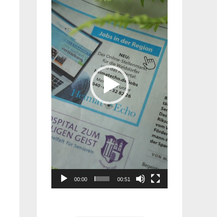
Player
00:00
00:51