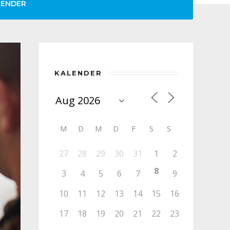
LENDER
KALENDER
M
D
M
D
F
S
S
27
28
29
30
31
1
2
8
3
4
5
6
7
9
10
11
12
13
14
15
16
17
18
19
20
21
22
23