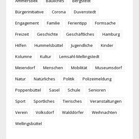
Ammersbek
Bauliches
Bergstedt
Bürgerinitiative
Corona
Duvenstedt
Engagement
Familie
Ferientipp
Formsache
Freizeit
Geschichte
Geschäftliches
Hamburg
Hilfen
Hummelsbüttel
Jugendliche
Kinder
Kolumne
Kultur
Lemsahl-Mellingstedt
Meiendorf
Menschen
Mobilität
Museumsdorf
Natur
Natürliches
Politik
Polizeimeldung
Poppenbüttel
Sasel
Schule
Senioren
Sport
Sportliches
Tierisches
Veranstaltungen
Verein
Volksdorf
Walddörfer
Weihnachten
Wellingsbüttel