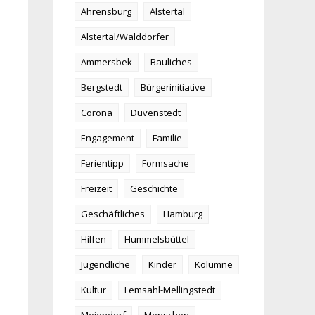
Ahrensburg
Alstertal
Alstertal/Walddörfer
Ammersbek
Bauliches
Bergstedt
Bürgerinitiative
Corona
Duvenstedt
Engagement
Familie
Ferientipp
Formsache
Freizeit
Geschichte
Geschäftliches
Hamburg
Hilfen
Hummelsbüttel
Jugendliche
Kinder
Kolumne
Kultur
Lemsahl-Mellingstedt