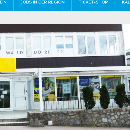
EIN
JOBS IN DER REGION
TICKET-SHOP
KA