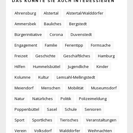
DAS KÖNNTE SIE AUCH INTERESSIEREN
Ahrensburg
Alstertal
Alstertal/Walddörfer
Ammersbek
Bauliches
Bergstedt
Bürgerinitiative
Corona
Duvenstedt
Engagement
Familie
Ferientipp
Formsache
Freizeit
Geschichte
Geschäftliches
Hamburg
Hilfen
Hummelsbüttel
Jugendliche
Kinder
Kolumne
Kultur
Lemsahl-Mellingstedt
Meiendorf
Menschen
Mobilität
Museumsdorf
Natur
Natürliches
Politik
Polizeimeldung
Poppenbüttel
Sasel
Schule
Senioren
Sport
Sportliches
Tierisches
Veranstaltungen
Verein
Volksdorf
Walddörfer
Weihnachten