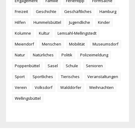
Engagement
Familie
Ferientipp
Formsache
Freizeit
Geschichte
Geschäftliches
Hamburg
Hilfen
Hummelsbüttel
Jugendliche
Kinder
Kolumne
Kultur
Lemsahl-Mellingstedt
Meiendorf
Menschen
Mobilität
Museumsdorf
Natur
Natürliches
Politik
Polizeimeldung
Poppenbüttel
Sasel
Schule
Senioren
Sport
Sportliches
Tierisches
Veranstaltungen
Verein
Volksdorf
Walddörfer
Weihnachten
Wellingsbüttel