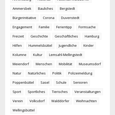
Ammersbek
Bauliches
Bergstedt
Bürgerinitiative
Corona
Duvenstedt
Engagement
Familie
Ferientipp
Formsache
Freizeit
Geschichte
Geschäftliches
Hamburg
Hilfen
Hummelsbüttel
Jugendliche
Kinder
Kolumne
Kultur
Lemsahl-Mellingstedt
Meiendorf
Menschen
Mobilität
Museumsdorf
Natur
Natürliches
Politik
Polizeimeldung
Poppenbüttel
Sasel
Schule
Senioren
Sport
Sportliches
Tierisches
Veranstaltungen
Verein
Volksdorf
Walddörfer
Weihnachten
Wellingsbüttel