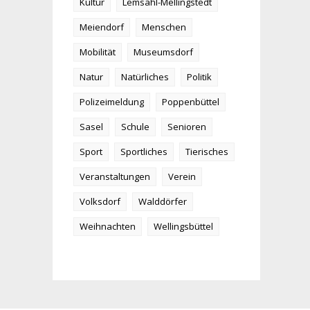
Kultur
Lemsahl-Mellingstedt
Meiendorf
Menschen
Mobilität
Museumsdorf
Natur
Natürliches
Politik
Polizeimeldung
Poppenbüttel
Sasel
Schule
Senioren
Sport
Sportliches
Tierisches
Veranstaltungen
Verein
Volksdorf
Walddörfer
Weihnachten
Wellingsbüttel