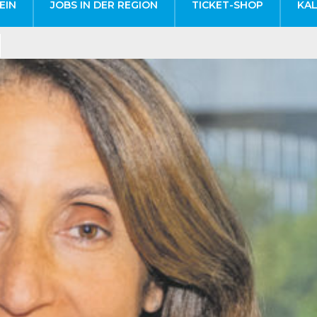
EIN
JOBS IN DER REGION
TICKET-SHOP
KA