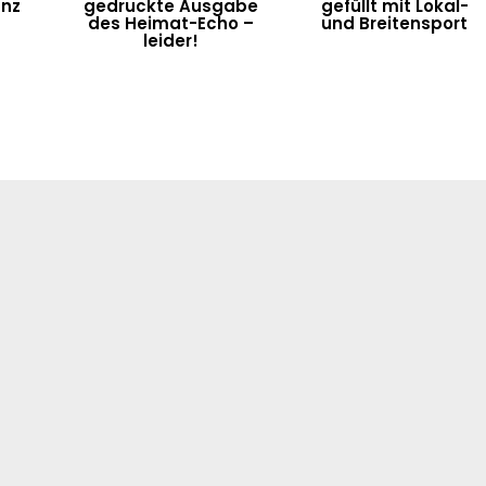
anz
gedruckte Ausgabe
gefüllt mit Lokal-
des Heimat-Echo –
und Breitensport
leider!