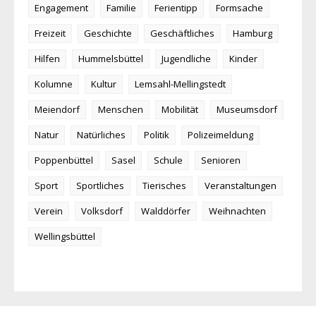
Engagement
Familie
Ferientipp
Formsache
Freizeit
Geschichte
Geschäftliches
Hamburg
Hilfen
Hummelsbüttel
Jugendliche
Kinder
Kolumne
Kultur
Lemsahl-Mellingstedt
Meiendorf
Menschen
Mobilität
Museumsdorf
Natur
Natürliches
Politik
Polizeimeldung
Poppenbüttel
Sasel
Schule
Senioren
Sport
Sportliches
Tierisches
Veranstaltungen
Verein
Volksdorf
Walddörfer
Weihnachten
Wellingsbüttel