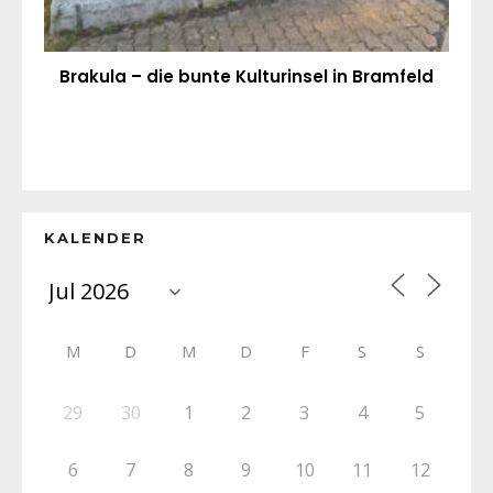
Brakula – die bunte Kulturinsel in Bramfeld
KALENDER
M
D
M
D
F
S
S
29
30
1
2
3
4
5
6
7
8
9
10
11
12