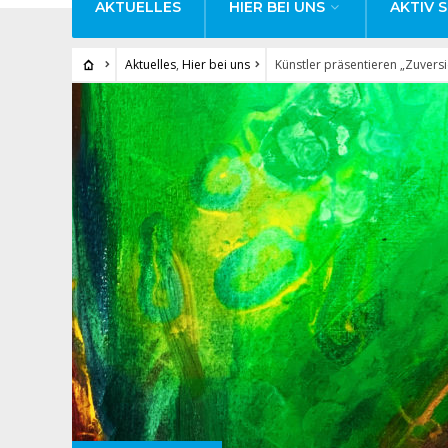
AKTUELLES
HIER BEI UNS
AKTIV S
Aktuelles
,
Hier bei uns
Künstler präsentieren „Zuversi