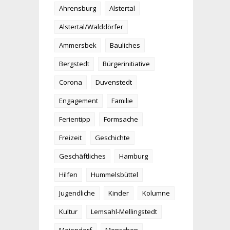
Ahrensburg
Alstertal
Alstertal/Walddörfer
Ammersbek
Bauliches
Bergstedt
Bürgerinitiative
Corona
Duvenstedt
Engagement
Familie
Ferientipp
Formsache
Freizeit
Geschichte
Geschäftliches
Hamburg
Hilfen
Hummelsbüttel
Jugendliche
Kinder
Kolumne
Kultur
Lemsahl-Mellingstedt