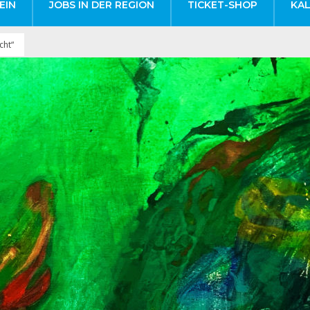
EIN
JOBS IN DER REGION
TICKET-SHOP
KA
cht“