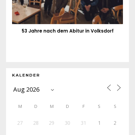
53 Jahre nach dem Abitur in Volksdorf
KALENDER
M
D
M
D
F
S
S
27
28
29
30
31
1
2