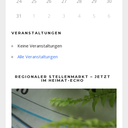
24
25
26
27
28
29
30
31
1
2
3
4
5
6
VERANSTALTUNGEN
Keine Veranstaltungen
Alle Veranstaltungen
REGIONALER STELLENMARKT – JETZT
IM HEIMAT-ECHO
Video-
Player