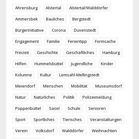
Ahrensburg
Alstertal
Alstertal/Walddörfer
Ammersbek
Bauliches
Bergstedt
Bürgerinitiative
Corona
Duvenstedt
Engagement
Familie
Ferientipp
Formsache
Freizeit
Geschichte
Geschäftliches
Hamburg
Hilfen
Hummelsbüttel
Jugendliche
Kinder
Kolumne
Kultur
Lemsahl-Mellingstedt
Meiendorf
Menschen
Mobilität
Museumsdorf
Natur
Natürliches
Politik
Polizeimeldung
Poppenbüttel
Sasel
Schule
Senioren
Sport
Sportliches
Tierisches
Veranstaltungen
Verein
Volksdorf
Walddörfer
Weihnachten