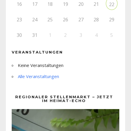
16
17
18
19
20
21
22
23
24
25
26
27
28
29
30
31
1
2
3
4
5
VERANSTALTUNGEN
Keine Veranstaltungen
Alle Veranstaltungen
REGIONALER STELLENMARKT – JETZT
IM HEIMAT-ECHO
Video-
Player