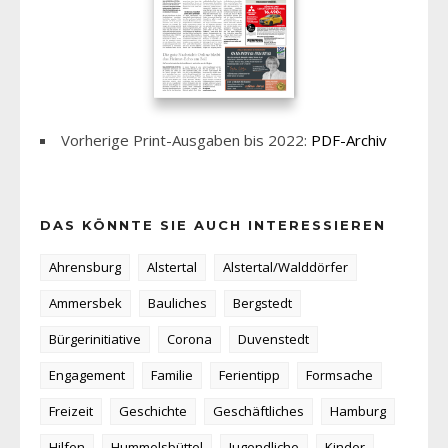
Vorherige Print-Ausgaben bis 2022:
PDF-Archiv
DAS KÖNNTE SIE AUCH INTERESSIEREN
Ahrensburg
Alstertal
Alstertal/Walddörfer
Ammersbek
Bauliches
Bergstedt
Bürgerinitiative
Corona
Duvenstedt
Engagement
Familie
Ferientipp
Formsache
Freizeit
Geschichte
Geschäftliches
Hamburg
Hilfen
Hummelsbüttel
Jugendliche
Kinder