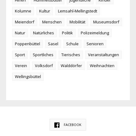
Hilfen
Hummelsbüttel
Jugendliche
Kinder
Kolumne
Kultur
Lemsahl-Mellingstedt
Meiendorf
Menschen
Mobilität
Museumsdorf
Natur
Natürliches
Politik
Polizeimeldung
Poppenbüttel
Sasel
Schule
Senioren
Sport
Sportliches
Tierisches
Veranstaltungen
Verein
Volksdorf
Walddörfer
Weihnachten
Wellingsbüttel
FACEBOOK