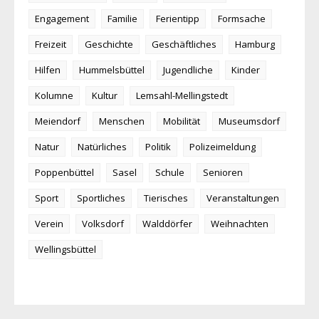
Engagement
Familie
Ferientipp
Formsache
Freizeit
Geschichte
Geschäftliches
Hamburg
Hilfen
Hummelsbüttel
Jugendliche
Kinder
Kolumne
Kultur
Lemsahl-Mellingstedt
Meiendorf
Menschen
Mobilität
Museumsdorf
Natur
Natürliches
Politik
Polizeimeldung
Poppenbüttel
Sasel
Schule
Senioren
Sport
Sportliches
Tierisches
Veranstaltungen
Verein
Volksdorf
Walddörfer
Weihnachten
Wellingsbüttel