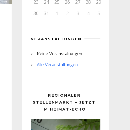
23
24
25
26
27
28
29
30
31
1
2
3
4
5
VERANSTALTUNGEN
Keine Veranstaltungen
Alle Veranstaltungen
REGIONALER
STELLENMARKT – JETZT
IM HEIMAT-ECHO
Video-