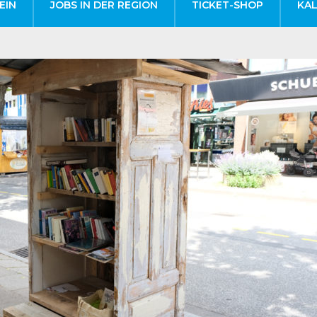
EIN
JOBS IN DER REGION
TICKET-SHOP
KA