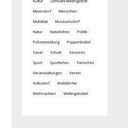
Kultur
Lemsahl-Mellingstedt
Meiendorf
Menschen
Mobilität
Museumsdorf
Natur
Natürliches
Politik
Polizeimeldung
Poppenbüttel
Sasel
Schule
Senioren
Sport
Sportliches
Tierisches
Veranstaltungen
Verein
Volksdorf
Walddörfer
Weihnachten
Wellingsbüttel