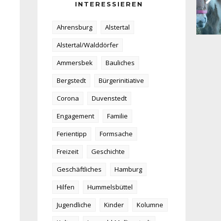
INTERESSIEREN
Ahrensburg
Alstertal
Alstertal/Walddörfer
Ammersbek
Bauliches
Bergstedt
Bürgerinitiative
Corona
Duvenstedt
Engagement
Familie
Ferientipp
Formsache
Freizeit
Geschichte
Geschäftliches
Hamburg
Hilfen
Hummelsbüttel
Jugendliche
Kinder
Kolumne