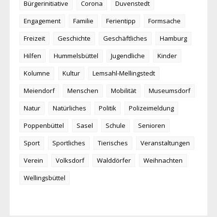
Bürgerinitiative
Corona
Duvenstedt
Engagement
Familie
Ferientipp
Formsache
Freizeit
Geschichte
Geschäftliches
Hamburg
Hilfen
Hummelsbüttel
Jugendliche
Kinder
Kolumne
Kultur
Lemsahl-Mellingstedt
Meiendorf
Menschen
Mobilität
Museumsdorf
Natur
Natürliches
Politik
Polizeimeldung
Poppenbüttel
Sasel
Schule
Senioren
Sport
Sportliches
Tierisches
Veranstaltungen
Verein
Volksdorf
Walddörfer
Weihnachten
Wellingsbüttel