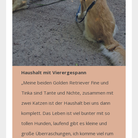
Haushalt mit Vierergespann
„Meine beiden Golden Retriever Fine und
Tinka sind Tante und Nichte, zusammen mit
zwei Katzen ist der Haushalt bei uns dann
komplett. Das Leben ist viel bunter mit so
tollen Hunden, laufend gibt es kleine und
große Überraschungen, ich komme viel rum