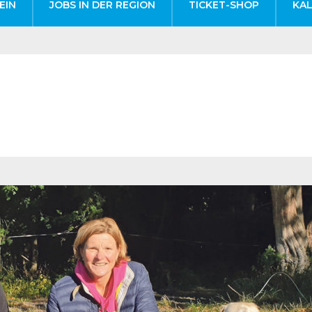
EIN
JOBS IN DER REGION
TICKET-SHOP
KA