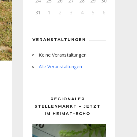
24
25
26
27
28
29
30
31
1
2
3
4
5
6
VERANSTALTUNGEN
Keine Veranstaltungen
Alle Veranstaltungen
REGIONALER
STELLENMARKT – JETZT
IM HEIMAT-ECHO
Video-