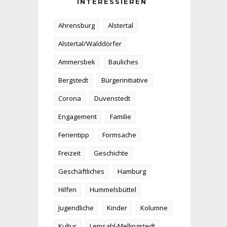
INTERESSIEREN
Ahrensburg
Alstertal
Alstertal/Walddörfer
Ammersbek
Bauliches
Bergstedt
Bürgerinitiative
Corona
Duvenstedt
Engagement
Familie
Ferientipp
Formsache
Freizeit
Geschichte
Geschäftliches
Hamburg
Hilfen
Hummelsbüttel
Jugendliche
Kinder
Kolumne
Kultur
Lemsahl-Mellingstedt