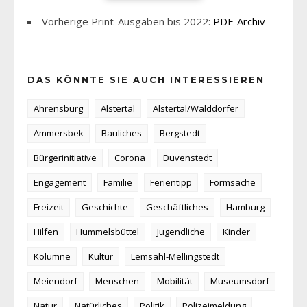
Vorherige Print-Ausgaben bis 2022:
PDF-Archiv
DAS KÖNNTE SIE AUCH INTERESSIEREN
Ahrensburg
Alstertal
Alstertal/Walddörfer
Ammersbek
Bauliches
Bergstedt
Bürgerinitiative
Corona
Duvenstedt
Engagement
Familie
Ferientipp
Formsache
Freizeit
Geschichte
Geschäftliches
Hamburg
Hilfen
Hummelsbüttel
Jugendliche
Kinder
Kolumne
Kultur
Lemsahl-Mellingstedt
Meiendorf
Menschen
Mobilität
Museumsdorf
Natur
Natürliches
Politik
Polizeimeldung