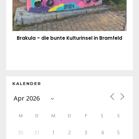
Brakula – die bunte Kulturinsel in Bramfeld
KALENDER
M
D
M
D
F
S
S
30
31
1
2
3
4
5