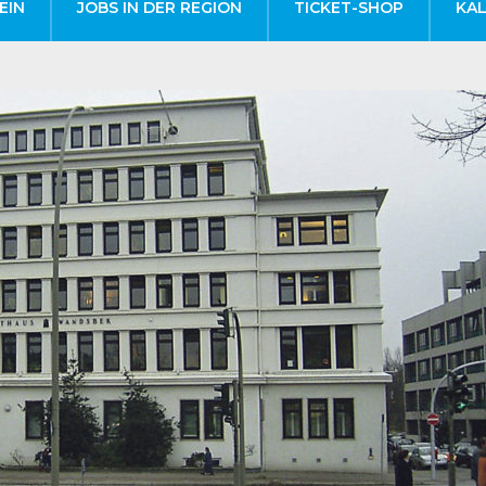
EIN
JOBS IN DER REGION
TICKET-SHOP
KA