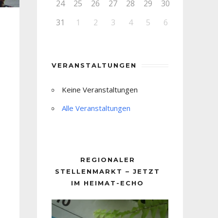
24
25
26
27
28
29
30
31
1
2
3
4
5
6
VERANSTALTUNGEN
Keine Veranstaltungen
Alle Veranstaltungen
REGIONALER
STELLENMARKT – JETZT
IM HEIMAT-ECHO
Video-