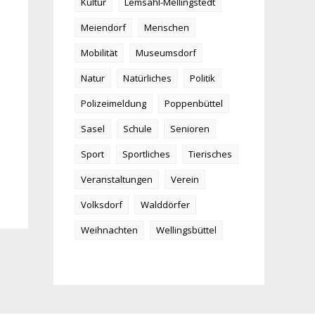
Kultur
Lemsahl-Mellingstedt
Meiendorf
Menschen
Mobilität
Museumsdorf
Natur
Natürliches
Politik
Polizeimeldung
Poppenbüttel
Sasel
Schule
Senioren
Sport
Sportliches
Tierisches
Veranstaltungen
Verein
Volksdorf
Walddörfer
Weihnachten
Wellingsbüttel