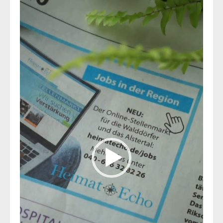
Video-
Player