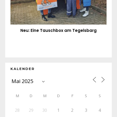
Neu: Eine Tauschbox am Tegelsbarg
KALENDER
M
D
M
D
F
S
S
28
29
30
1
2
3
4