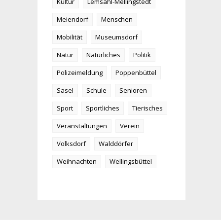
Kultur
Lemsahl-Mellingstedt
Meiendorf
Menschen
Mobilität
Museumsdorf
Natur
Natürliches
Politik
Polizeimeldung
Poppenbüttel
Sasel
Schule
Senioren
Sport
Sportliches
Tierisches
Veranstaltungen
Verein
Volksdorf
Walddörfer
Weihnachten
Wellingsbüttel