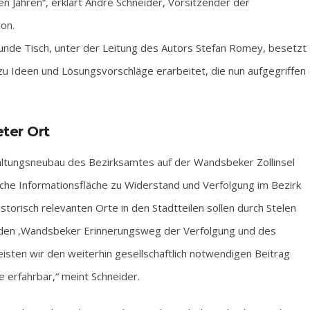
n Jahren“, erklärt André Schneider, Vorsitzender der
on.
nde Tisch, unter der Leitung des Autors Stefan Romey, besetzt
zu Ideen und Lösungsvorschläge erarbeitet, die nun aufgegriffen
ter Ort
altungsneubau des Bezirksamtes auf der Wandsbeker Zollinsel
liche Informationsfläche zu Widerstand und Verfolgung im Bezirk
storisch relevanten Orte in den Stadtteilen sollen durch Stelen
den ‚Wandsbeker Erinnerungsweg der Verfolgung und des
leisten wir den weiterhin gesellschaftlich notwendigen Beitrag
erfahrbar,“ meint Schneider.