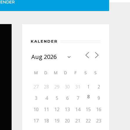
LENDER
KALENDER
M
D
M
D
F
S
S
27
28
29
30
31
1
2
8
3
4
5
6
7
9
10
11
12
13
14
15
16
17
18
19
20
21
22
23