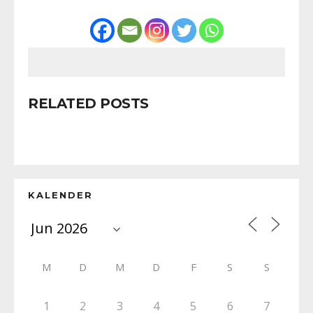
RELATED POSTS
KALENDER
M
D
M
D
F
S
S
1
2
3
4
5
6
7