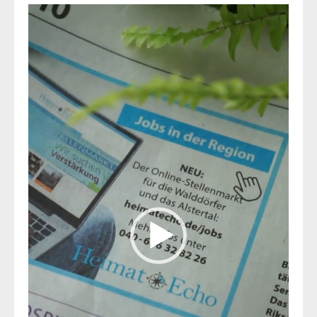
Video-
Player