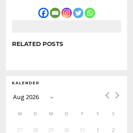
RELATED POSTS
KALENDER
M
D
M
D
F
S
S
27
28
29
30
31
1
2