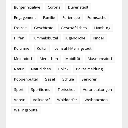
Bürgerinitiative
Corona
Duvenstedt
Engagement
Familie
Ferientipp
Formsache
Freizeit
Geschichte
Geschäftliches
Hamburg
Hilfen
Hummelsbüttel
Jugendliche
Kinder
Kolumne
Kultur
Lemsahl-Mellingstedt
Meiendorf
Menschen
Mobilität
Museumsdorf
Natur
Natürliches
Politik
Polizeimeldung
Poppenbüttel
Sasel
Schule
Senioren
Sport
Sportliches
Tierisches
Veranstaltungen
Verein
Volksdorf
Walddörfer
Weihnachten
Wellingsbüttel