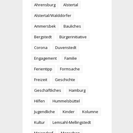
Ahrensburg
Alstertal
Alstertal/Walddörfer
Ammersbek
Bauliches
Bergstedt
Bürgerinitiative
Corona
Duvenstedt
Engagement
Familie
Ferientipp
Formsache
Freizeit
Geschichte
Geschäftliches
Hamburg
Hilfen
Hummelsbüttel
Jugendliche
Kinder
Kolumne
Kultur
Lemsahl-Mellingstedt