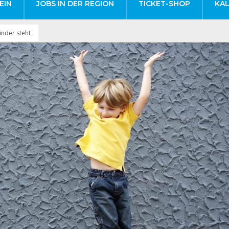
EIN
JOBS IN DER REGION
TICKET-SHOP
KA
inder steht