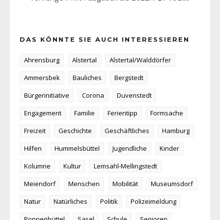
DAS KÖNNTE SIE AUCH INTERESSIEREN
Ahrensburg
Alstertal
Alstertal/Walddörfer
Ammersbek
Bauliches
Bergstedt
Bürgerinitiative
Corona
Duvenstedt
Engagement
Familie
Ferientipp
Formsache
Freizeit
Geschichte
Geschäftliches
Hamburg
Hilfen
Hummelsbüttel
Jugendliche
Kinder
Kolumne
Kultur
Lemsahl-Mellingstedt
Meiendorf
Menschen
Mobilität
Museumsdorf
Natur
Natürliches
Politik
Polizeimeldung
Poppenbüttel
Sasel
Schule
Senioren