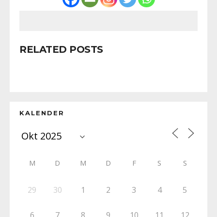
RELATED POSTS
KALENDER
M
D
M
D
F
S
S
29
30
1
2
3
4
5
6
7
8
9
10
11
12