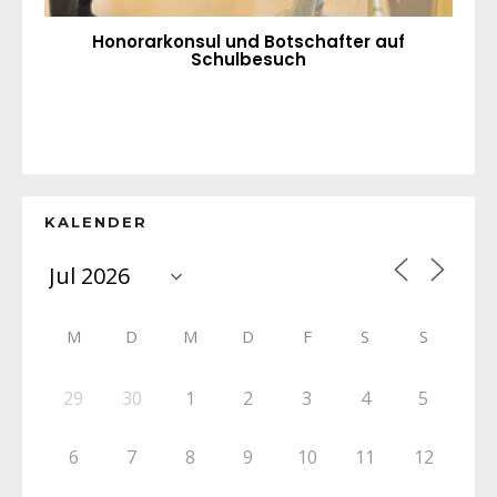
Honorarkonsul und Botschafter auf
Schulbesuch
KALENDER
M
D
M
D
F
S
S
29
30
1
2
3
4
5
6
7
8
9
10
11
12