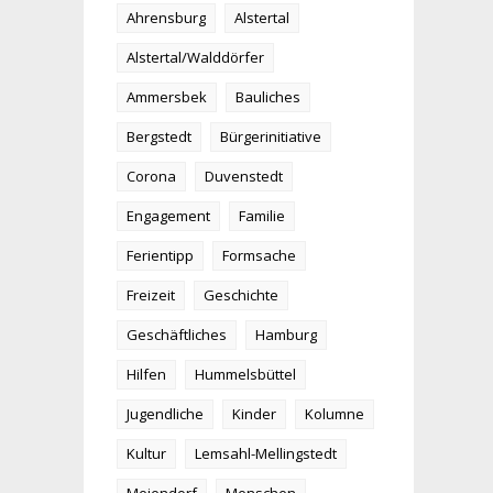
Ahrensburg
Alstertal
Alstertal/Walddörfer
Ammersbek
Bauliches
Bergstedt
Bürgerinitiative
Corona
Duvenstedt
Engagement
Familie
Ferientipp
Formsache
Freizeit
Geschichte
Geschäftliches
Hamburg
Hilfen
Hummelsbüttel
Jugendliche
Kinder
Kolumne
Kultur
Lemsahl-Mellingstedt