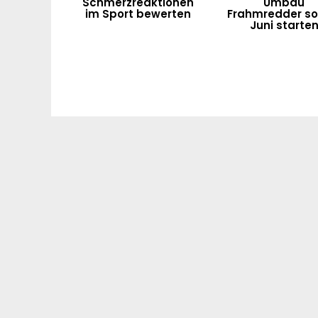
Schmerzreaktionen
Umbau
im Sport bewerten
Frahmredder sol
Juni starte