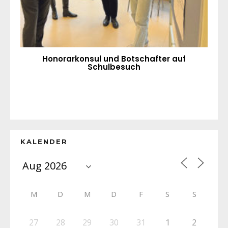
Honorarkonsul und Botschafter auf
Schulbesuch
KALENDER
M
D
M
D
F
S
S
27
28
29
30
31
1
2