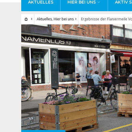
AKTUELLES
HIER BEI UNS
AKTIV S
Aktuelles
,
Hier bei uns
Ergebnisse der Flaniermeile V