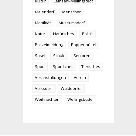
Kultur
Lemsahl-Mellingstedt
Meiendorf
Menschen
Mobilität
Museumsdorf
Natur
Natürliches
Politik
Polizeimeldung
Poppenbüttel
Sasel
Schule
Senioren
Sport
Sportliches
Tierisches
Veranstaltungen
Verein
Volksdorf
Walddörfer
Weihnachten
Wellingsbüttel