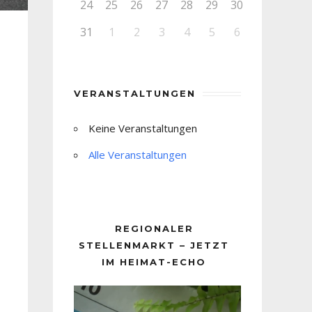
24
25
26
27
28
29
30
31
1
2
3
4
5
6
VERANSTALTUNGEN
Keine Veranstaltungen
Alle Veranstaltungen
REGIONALER
STELLENMARKT – JETZT
IM HEIMAT-ECHO
Video-