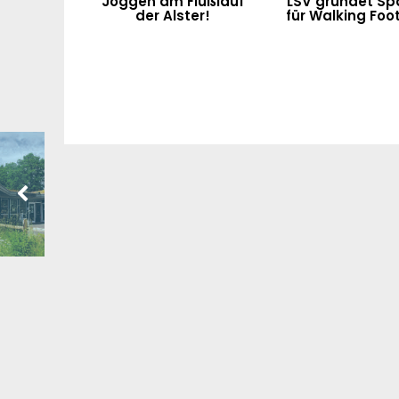
Joggen am Flußlauf
LSV gründet Sp
der Alster!
für Walking Foot