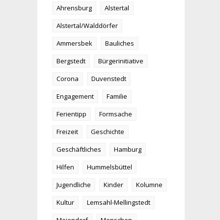
Ahrensburg
Alstertal
Alstertal/Walddörfer
Ammersbek
Bauliches
Bergstedt
Bürgerinitiative
Corona
Duvenstedt
Engagement
Familie
Ferientipp
Formsache
Freizeit
Geschichte
Geschäftliches
Hamburg
Hilfen
Hummelsbüttel
Jugendliche
Kinder
Kolumne
Kultur
Lemsahl-Mellingstedt