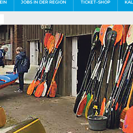
EIN
JOBS IN DER REGION
TICKET-SHOP
KA