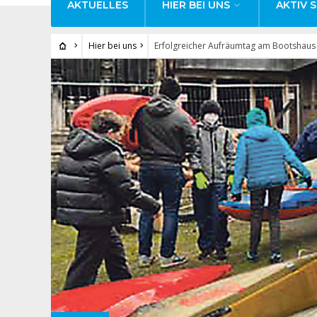
AKTUELLES
HIER BEI UNS
AKTIV S
Hier bei uns
Erfolgreicher Aufräumtag am Bootshaus