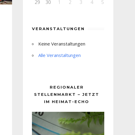
29
30
1
2
3
4
5
VERANSTALTUNGEN
Keine Veranstaltungen
Alle Veranstaltungen
REGIONALER
STELLENMARKT – JETZT
IM HEIMAT-ECHO
Video-
Player