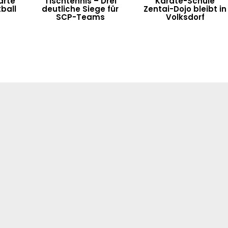
arte
Tischtennis – Drei
Karate-Schule
ball
deutliche Siege für
Zentai-Dojo bleibt in
SCP-Teams
Volksdorf