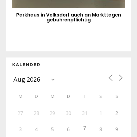
Parkhaus in Volksdorf auch an Markttagen
gebührenpflichtig
KALENDER
M
D
M
D
F
S
S
27
28
29
30
31
1
2
7
3
4
5
6
8
9