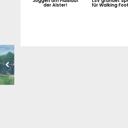
Joggen am Flußlauf
LSV gründet Sp
der Alster!
für Walking Foot