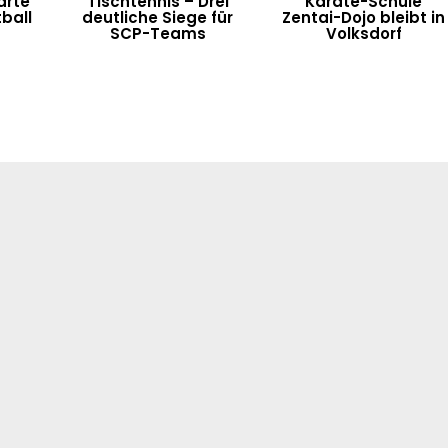
arte
Tischtennis – Drei
Karate-Schule
ball
deutliche Siege für
Zentai-Dojo bleibt in
SCP-Teams
Volksdorf