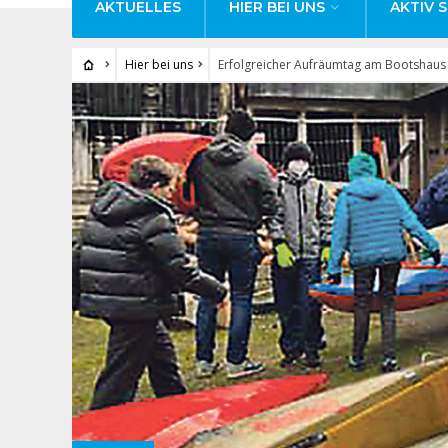
AKTUELLES
HIER BEI UNS
AKTIV S
Hier bei uns
Erfolgreicher Aufräumtag am Bootshaus