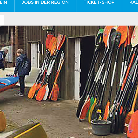
EIN
JOBS IN DER REGION
TICKET-SHOP
KA