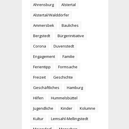
Ahrensburg
Alstertal
Alstertal/Walddörfer
Ammersbek
Bauliches
Bergstedt
Bürgerinitiative
Corona
Duvenstedt
Engagement
Familie
Ferientipp
Formsache
Freizeit
Geschichte
Geschäftliches
Hamburg
Hilfen
Hummelsbüttel
Jugendliche
Kinder
Kolumne
Kultur
Lemsahl-Mellingstedt