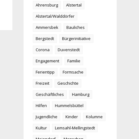
Ahrensburg
Alstertal
Alstertal/Walddörfer
Ammersbek
Bauliches
Bergstedt
Bürgerinitiative
Corona
Duvenstedt
Engagement
Familie
Ferientipp
Formsache
Freizeit
Geschichte
Geschäftliches
Hamburg
Hilfen
Hummelsbüttel
Jugendliche
Kinder
Kolumne
Kultur
Lemsahl-Mellingstedt