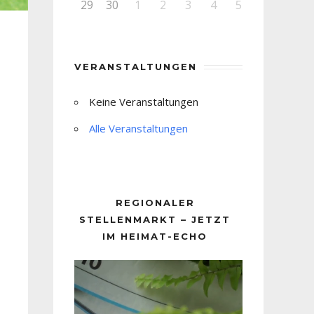
29
30
1
2
3
4
5
VERANSTALTUNGEN
Keine Veranstaltungen
Alle Veranstaltungen
REGIONALER
STELLENMARKT – JETZT
IM HEIMAT-ECHO
Video-
Player